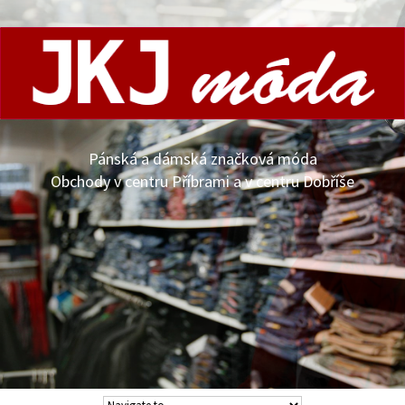
Pánská a dámská značková móda
Obchody v centru Příbrami a v centru Dobříše